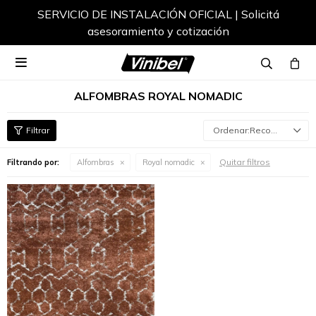
SERVICIO DE INSTALACIÓN OFICIAL | Solicitá
asesoramiento y cotización

ALFOMBRAS ROYAL NOMADIC
Recomendados
Quitar filtros
Filtrando por:
Alfombras
Royal nomadic