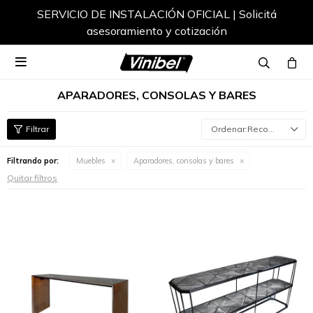
SERVICIO DE INSTALACIÓN OFICIAL | Solicitá
asesoramiento y cotización

APARADORES, CONSOLAS Y BARES
Recomendados
Filtrando por:
Muebles
Aparadores, consolas y bares
Quitar filtros