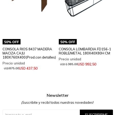
CONSOLA RIOS 8437 MADERA
CONSOLA LOMBARDIA FD156-1
MACIZA CAJU
ROBLE/METAL 180X40X80H CM
180X760X400(Prod.con detalles)
992,50
USD
1.985,00
USD
437,50
USD
875,00
USD
Newsletter
¡Suscribite y recibí todas nuestras novedades!
SUSCRIBIRME