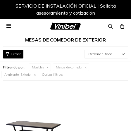
SERVICIO DE INSTALACIÓN OFICIAL | Solicitá
asesoramiento y cotización

MESAS DE COMEDOR DE EXTERIOR
Recomendados
Filtrando por:
Muebles
Mesas de comedor
Quitar filtros
Ambiente:
Exterior