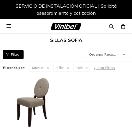
SERVICIO DE INSTALACIÓN OFICIAL | Solicitá
asesoramiento y cotización

SILLAS SOFIA
Recomendados
Quitar filtros
Filtrando por:
Muebles
Sillas
Sofia