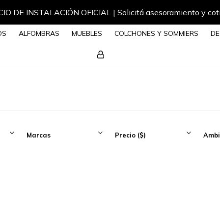
IO DE INSTALACIÓN OFICIAL | Solicitá asesoramiento y cot
OS
ALFOMBRAS
MUEBLES
COLCHONES Y SOMMIERS
DE
Marcas
Precio
($)
Ambi