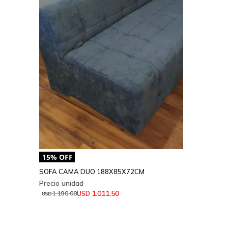
SOFA CAMA DUO 188X85X72CM
1.011,50
USD
1.190,00
USD