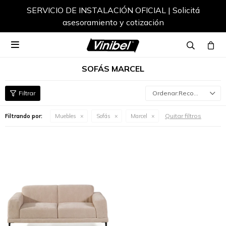
SERVICIO DE INSTALACIÓN OFICIAL | Solicitá
asesoramiento y cotización

SOFÁS MARCEL
Recomendados
Quitar filtros
Filtrando por:
Muebles
Sofás
Marcel