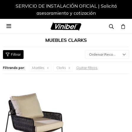
SERVICIO DE INSTALACIÓN OFICIAL | Solicitá
asesoramiento y cotización

MUEBLES CLARKS
Recomendados
Quitar filtros
Filtrando por:
Muebles
Clarks