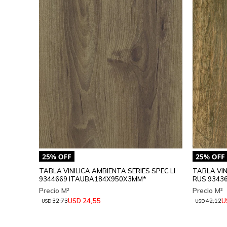
TABLA VINILICA AMBIENTA SERIES SPEC LI
TABLA VIN
9344669 ITAUBA184X950X3MM*
RUS 9343
24,55
USD
U
32,73
42,12
USD
USD