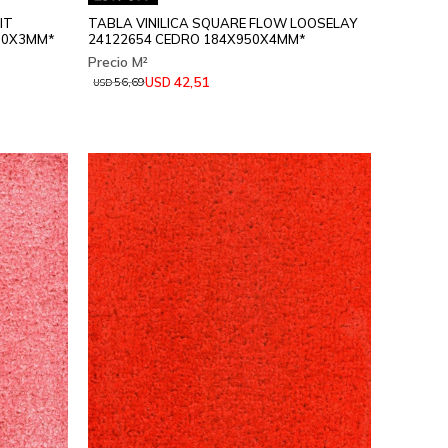
IT
TABLA VINILICA SQUARE FLOW LOOSELAY
50X3MM*
24122654 CEDRO 184X950X4MM*
42,51
USD
56,69
USD