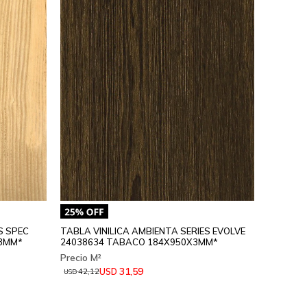
S SPEC
TABLA VINILICA AMBIENTA SERIES EVOLVE
X3MM*
24038634 TABACO 184X950X3MM*
31,59
USD
42,12
USD