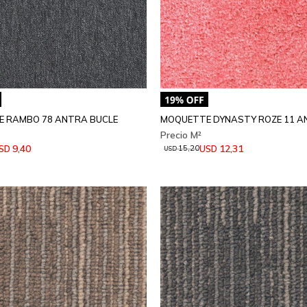
 RAMBO 78 ANTRA BUCLE
MOQUETTE DYNASTY ROZE 11 A
9,40
12,31
SD
USD
15,20
USD