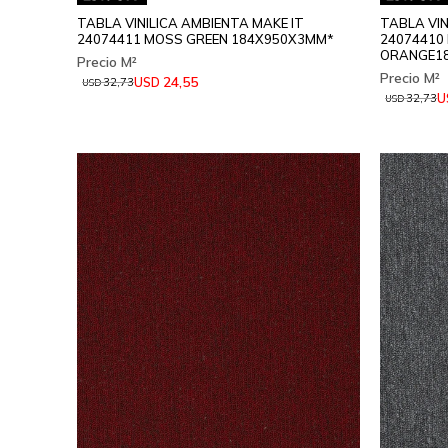
TABLA VINILICA AMBIENTA MAKE IT
TABLA VIN
24074411 MOSS GREEN 184X950X3MM*
24074410
ORANGE1
24,55
USD
32,73
USD
U
32,73
USD