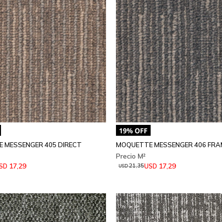
 MESSENGER 405 DIRECT
MOQUETTE MESSENGER 406 FRA
17,29
17,29
SD
USD
21,35
USD