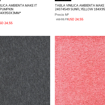
ILICA AMBIENTA MAKE IT
TABLA VINILICA AMBIENTA MAKE 
 PUMPKIN
24074549 SUNFL.YELLOW 184X9
84X950X3MM*
24,55
USD
32,73
USD
24,55
SD