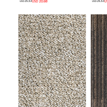
20,68
USD
U
25,53
25,53
USD
USD