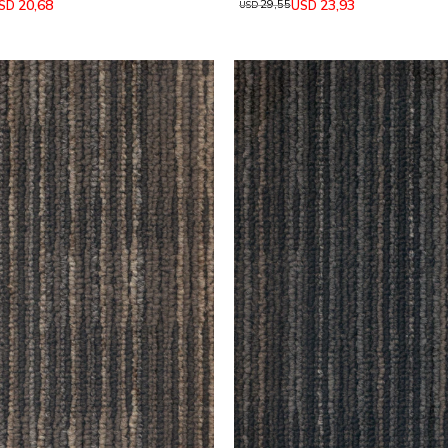
20,68
23,93
SD
USD
29,55
USD