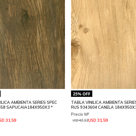
ILICA AMBIENTA SERIES SPEC
TABLA VINILICA AMBIENTA SERIE
658 SAPUCAIA184X950X3 *
RUS 9343604 CANELA 184X950
31,59
31,59
SD
USD
42,12
USD