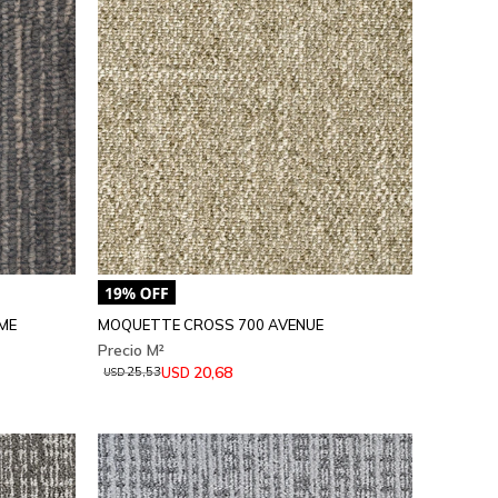
ME
MOQUETTE CROSS 700 AVENUE
20,68
USD
25,53
USD