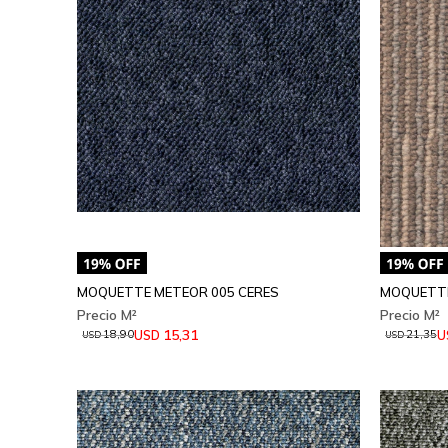
MOQUETTE METEOR 005 CERES
MOQUETTE
15,31
USD
U
18,90
21,35
USD
USD