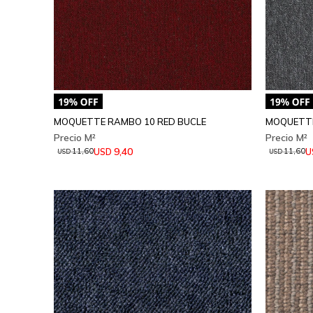
MOQUETTE RAMBO 10 RED BUCLE
MOQUETTE
9,40
USD
U
11,60
11,60
USD
USD