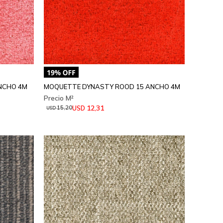
NCHO 4M
MOQUETTE DYNASTY ROOD 15 ANCHO 4M
12,31
USD
15,20
USD