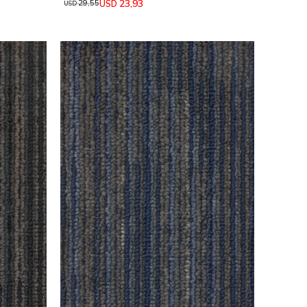
23,93
USD
29,55
USD