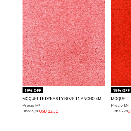
MOQUETTE DYNASTY ROZE 11 ANCHO 4M
MOQUETTE
12,31
USD
U
15,20
15,20
USD
USD