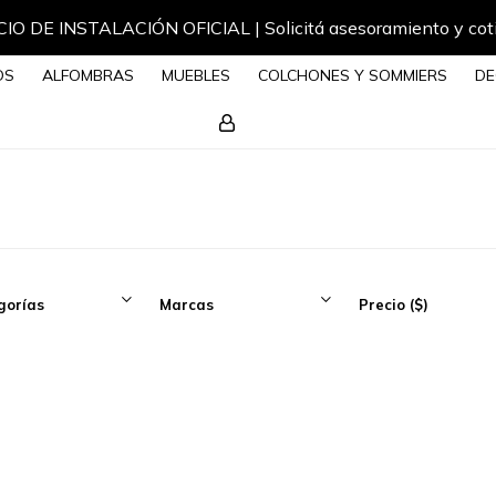
IO DE INSTALACIÓN OFICIAL | Solicitá asesoramiento y cot
OS
ALFOMBRAS
MUEBLES
COLCHONES Y SOMMIERS
DE
gorías
Marcas
Precio
($)