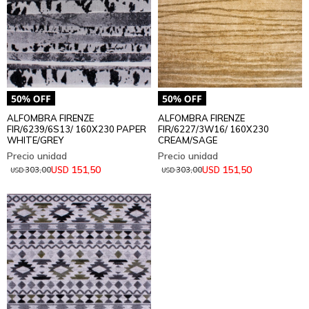
ALFOMBRA FIRENZE
ALFOMBRA FIRENZE
FIR/6239/6S13/ 160X230 PAPER
FIR/6227/3W16/ 160X230
WHITE/GREY
CREAM/SAGE
151,50
151,50
USD
USD
303,00
303,00
USD
USD