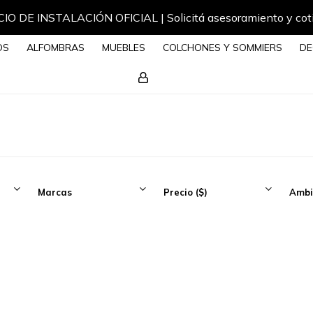
IO DE INSTALACIÓN OFICIAL | Solicitá asesoramiento y cot
OS
ALFOMBRAS
MUEBLES
COLCHONES Y SOMMIERS
DE
Marcas
Precio
($)
Ambi