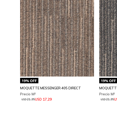
MOQUETTE MESSENGER 405 DIRECT
MOQUETTE
17,29
USD
U
21,35
21,35
USD
USD