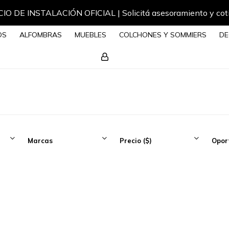
IO DE INSTALACIÓN OFICIAL | Solicitá asesoramiento y cot
OS
ALFOMBRAS
MUEBLES
COLCHONES Y SOMMIERS
DE
Marcas
Precio
($)
Opor