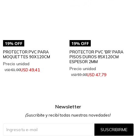
PROTECTOR PVC PARA
PROTECTOR PVC 'BR' PARA
MOQUETTES 90X120CM
PISOS DUROS 85X120CM
ESPESOR 2MM
49,41
USD
61,00
USD
47,79
USD
59,00
USD
Newsletter
¡Suscribite y recibí todas nuestras novedades!
SUSCRIBIRME