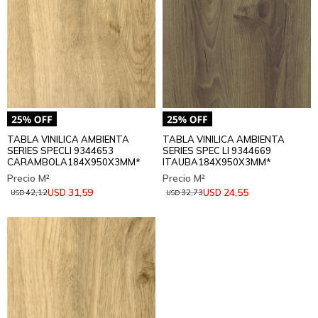
TABLA VINILICA AMBIENTA
TABLA VINILICA AMBIENTA
SERIES SPECLI 9344653
SERIES SPEC LI 9344669
CARAMBOLA184X950X3MM*
ITAUBA184X950X3MM*
31,59
24,55
USD
USD
42,12
32,73
USD
USD