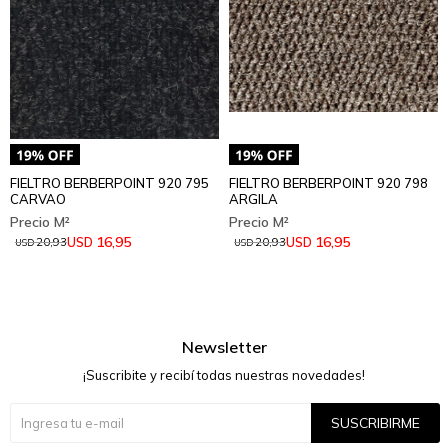
FIELTRO BERBERPOINT 920 795
FIELTRO BERBERPOINT 920 798
CARVAO
ARGILA
16,95
16,95
USD
USD
20,93
20,93
USD
USD
Newsletter
¡Suscribite y recibí todas nuestras novedades!
SUSCRIBIRME