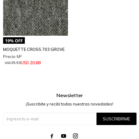
MOQUETTE CROSS 703 GROVE
20,68
USD
25,53
USD
Newsletter
¡Suscribite y recibí todas nuestras novedades!
SUSCRIBIRME



