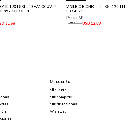
ICONIK 120 ESSE120 VANCOUVER
VINILICO ICONIK 120 ESSE120 TE
4089 / 27137014
533 4074
12,58
12,58
SD
USD
13,98
USD
Mi cuenta
Mi cuenta
ciones
Mis compras
entes
Mis direcciones
ción
Wish List
iciones