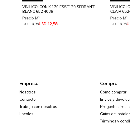
VINILICO ICONIK 120 ESSE120 SERRANT
VINILICO 
BLANC 652 4086
CLAIR 652
12,58
USD
U
13,98
13,98
USD
USD
Empresa
Compra
Nosotros
Como comprar
Contacto
Envíos y devolu
Trabaja con nosotros
Preguntas frecu
Locales
Guías de Instala
Términos y cond