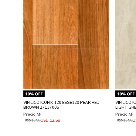
VINILICO ICONIK 120 ESSE120 PEAR RED
VINILICO 
BROWN 27137005
LIGHT GRE
12,58
USD
U
13,98
13,98
USD
USD