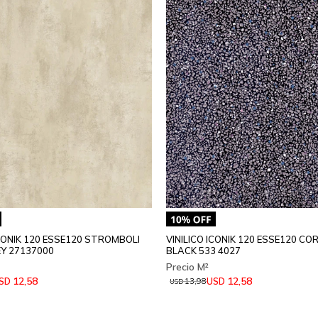
ICONIK 120 ESSE120 STROMBOLI
VINILICO ICONIK 120 ESSE120 CO
Y 27137000
BLACK 533 4027
12,58
12,58
SD
USD
13,98
USD