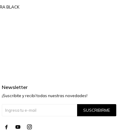
RRA BLACK
Newsletter
¡Suscribite y recibí todas nuestras novedades!
SUSCRIBIRME



