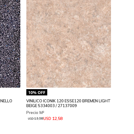
RNELLO
VINILICO ICONIK 120 ESSE120 BREMEN LIGHT
BEIGE 5334003 / 27137009
12,58
USD
13,98
USD