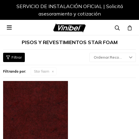
SERVICIO DE INSTALACIÓN OFICIAL | Solicitá
asesoramiento y cotización

PISOS Y REVESTIMIENTOS STAR FOAM
Recomendados
Filtrando por:
Star foam