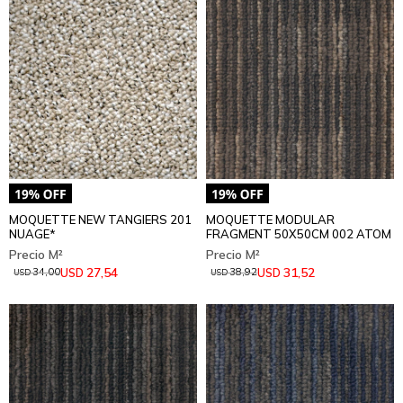
MOQUETTE NEW TANGIERS 201
MOQUETTE MODULAR
NUAGE*
FRAGMENT 50X50CM 002 ATOM
27,54
31,52
USD
USD
34,00
38,92
USD
USD