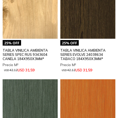
TABLA VINILICA AMBIENTA
TABLA VINILICA AMBIENTA
SERIES SPEC RUS 9343604
SERIES EVOLVE 24038634
CANELA 184X950X3MM*
TABACO 184X950X3MM*
31,59
31,59
USD
USD
42,12
42,12
USD
USD