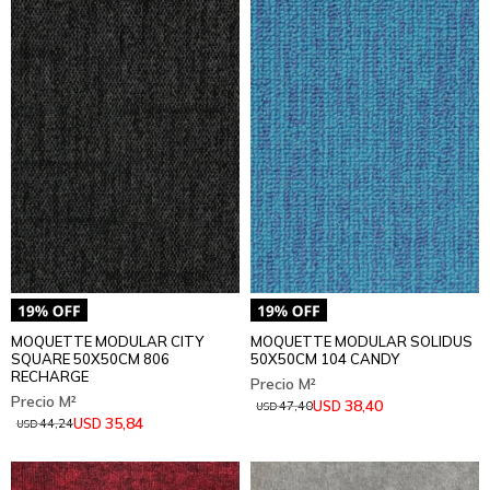
MOQUETTE MODULAR CITY
MOQUETTE MODULAR SOLIDUS
SQUARE 50X50CM 806
50X50CM 104 CANDY
RECHARGE
38,40
USD
47,40
USD
35,84
USD
44,24
USD