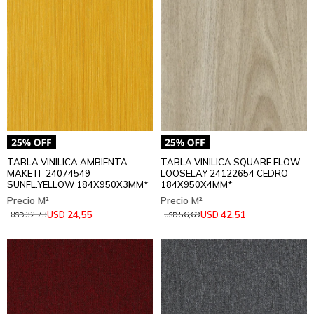
TABLA VINILICA AMBIENTA
TABLA VINILICA SQUARE FLOW
MAKE IT 24074549
LOOSELAY 24122654 CEDRO
SUNFL.YELLOW 184X950X3MM*
184X950X4MM*
24,55
42,51
USD
USD
32,73
56,69
USD
USD