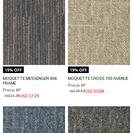
MOQUETTE MESSENGER 406
MOQUETTE CROSS 700 AVENUE
FRAME
20,68
USD
25,53
USD
17,29
USD
21,35
USD