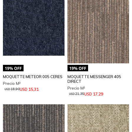
MOQUETTE METEOR 005 CERES
MOQUETTE MESSENGER 405
DIRECT
15,31
USD
18,90
USD
17,29
USD
21,35
USD