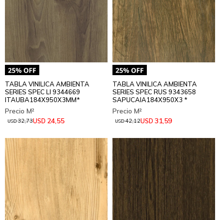
TABLA VINILICA AMBIENTA
TABLA VINILICA AMBIENTA
SERIES SPEC LI 9344669
SERIES SPEC RUS 9343658
ITAUBA184X950X3MM*
SAPUCAIA184X950X3 *
24,55
31,59
USD
USD
32,73
42,12
USD
USD