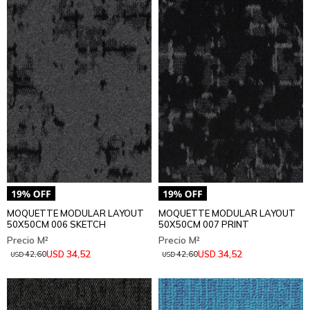
MOQUETTE MODULAR LAYOUT
MOQUETTE MODULAR LAYOUT
50X50CM 006 SKETCH
50X50CM 007 PRINT
34,52
34,52
USD
USD
42,60
42,60
USD
USD