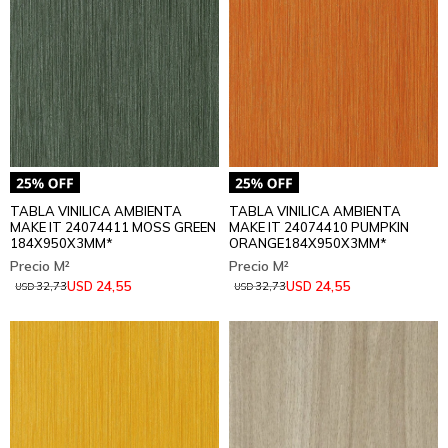
TABLA VINILICA AMBIENTA
TABLA VINILICA AMBIENTA
MAKE IT 24074411 MOSS GREEN
MAKE IT 24074410 PUMPKIN
184X950X3MM*
ORANGE184X950X3MM*
24,55
24,55
USD
USD
32,73
32,73
USD
USD