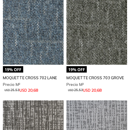
MOQUETTE CROSS 702 LANE
MOQUETTE CROSS 703 GROVE
20,68
20,68
USD
USD
25,53
25,53
USD
USD