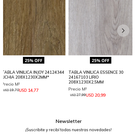
TABLA VINILICA INJOY 24124344
TABLA VINILICA ESSENCE 30
LICHIA 208X1230X2MM*
24167103 LIRIO
208X1230X2,5MM
14,77
USD
19,70
USD
20,99
USD
27,99
USD
Newsletter
¡Suscribite y recibí todas nuestras novedades!