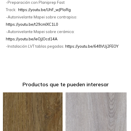
-Preparación con Planiprep Fast
Track:
https://youtu.be/UhF_wJPIoRg
-Autonivelante Mapei sobre contrapiso:
https://youtu.be/t29cmlXC1L0
-Autonivelante Mapei sobre cerámica:
https://youtu.be/IeOjJOcd14A
-Instalación LVT tablas pegadas:
https://youtu.be/648VUj2FEOY
Productos que te pueden interesar