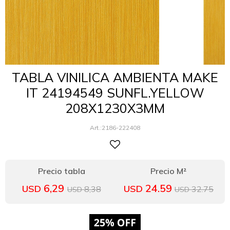
TABLA VINILICA AMBIENTA MAKE
IT 24194549 SUNFL.YELLOW
208X1230X3MM
2186-222408
6,29
24.59
USD
USD
8,38
32.75
USD
USD