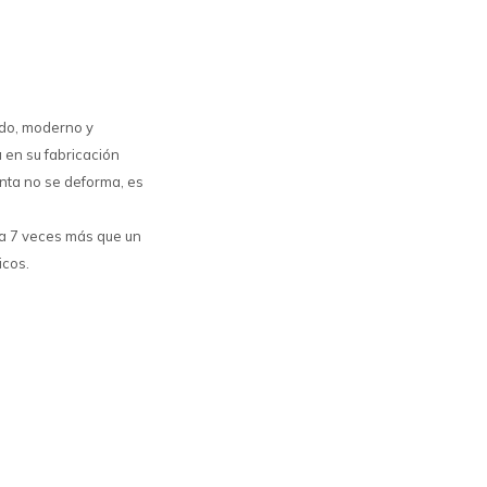
indo, moderno y
a en su fabricación
nta no se deforma, es
ta 7 veces más que un
icos.