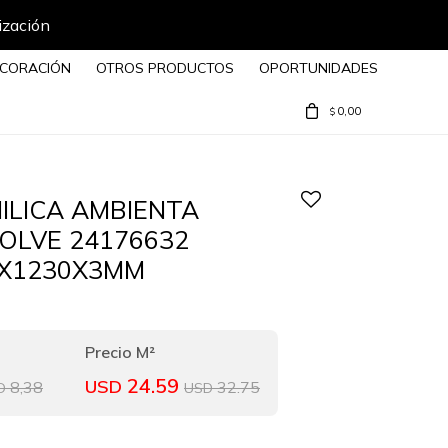
ización
CORACIÓN
OTROS PRODUCTOS
OPORTUNIDADES
0,00
$
NILICA AMBIENTA
VOLVE 24176632
8X1230X3MM
24.59
USD
8,38
32.75
D
USD