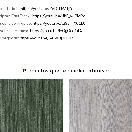
ies Tarkett:
https://youtu.be/ZeD-HA1tjlY
iprep Fast Track:
https://youtu.be/UhF_wJPIoRg
 sobre contrapiso:
https://youtu.be/t29cmlXC1L0
 sobre cerámica:
https://youtu.be/IeOjJOcd14A
as pegadas:
https://youtu.be/648VUj2FEOY
Productos que te pueden interesar