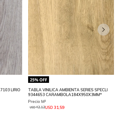
7103 LIRIO
TABLA VINILICA AMBIENTA SERIES SPECLI
TABLA 
9344653 CARAMBOLA184X950X3MM*
24122
31,59
USD
42,12
56,
USD
USD