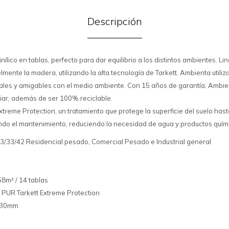
Descripción
nílico en tablas, perfecto para dar equilibrio a los distintos ambientes. L
elmente la madera, utilizando la alta tecnología de Tarkett. Ambienta utiliz
ales y amigables con el medio ambiente. Con 15 años de garantía, Ambie
mpiar, además de ser 100% reciclable.
treme Protection, un tratamiento que protege la superficie del suelo has
ando el mantenimiento, reduciendo la necesidad de agua y productos quím
 23/33/42 Residencial pesado, Comercial Pesado e Industrial general
58m² / 14 tablas
: PUR Tarkett Extreme Protection
230mm