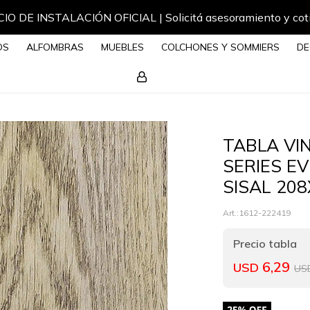
IO DE INSTALACIÓN OFICIAL | Solicitá asesoramiento y cot
OS
ALFOMBRAS
MUEBLES
COLCHONES Y SOMMIERS
DE
TABLA VI
SERIES E
SISAL 20
1612-222419
6,29
USD
US