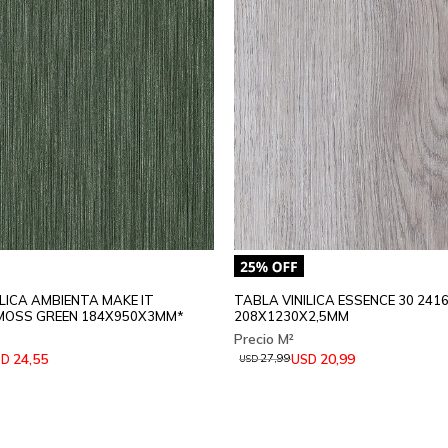
LICA AMBIENTA MAKE IT
TABLA VINILICA ESSENCE 30 2416
MOSS GREEN 184X950X3MM*
208X1230X2,5MM
24,55
20,99
SD
USD
27,99
USD