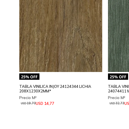
TABLA VINILICA INJOY 24124344 LICHIA
TABLA VINI
208X1230X2MM*
24074411 
14,77
USD
U
19,70
32,73
USD
USD