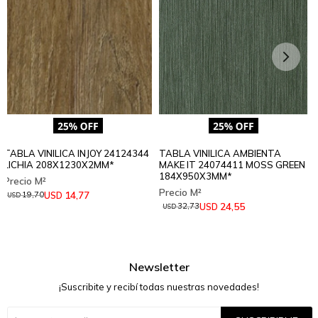
TABLA VINILICA INJOY 24124344
TABLA VINILICA AMBIENTA
LICHIA 208X1230X2MM*
MAKE IT 24074411 MOSS GREEN
184X950X3MM*
14,77
USD
19,70
USD
24,55
USD
32,73
USD
Newsletter
¡Suscribite y recibí todas nuestras novedades!