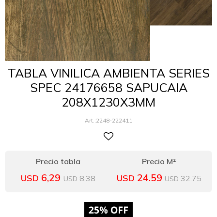
TABLA VINILICA AMBIENTA SERIES
SPEC 24176658 SAPUCAIA
208X1230X3MM
2248-222411
6,29
24.59
USD
USD
8,38
32.75
USD
USD