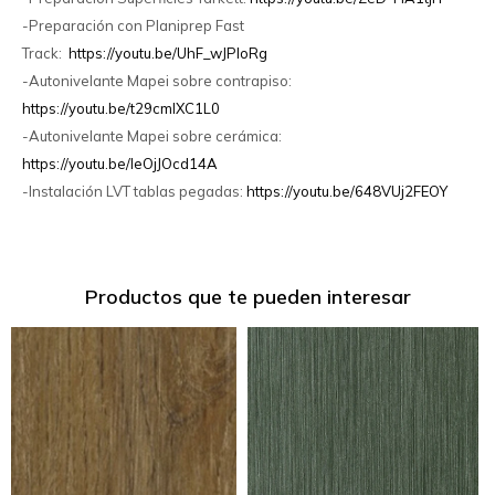
-Preparación con Planiprep Fast
Track:
https://youtu.be/UhF_wJPIoRg
-Autonivelante Mapei sobre contrapiso:
https://youtu.be/t29cmlXC1L0
-Autonivelante Mapei sobre cerámica:
https://youtu.be/IeOjJOcd14A
-Instalación LVT tablas pegadas:
https://youtu.be/648VUj2FEOY
Productos que te pueden interesar