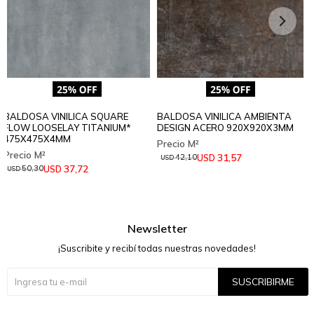
BALDOSA VINILICA SQUARE
BALDOSA VINILICA AMBIENTA
FLOW LOOSELAY TITANIUM*
DESIGN ACERO 920X920X3MM
475X475X4MM
31,57
USD
42,10
USD
37,72
USD
50,30
USD
Newsletter
¡Suscribite y recibí todas nuestras novedades!
SUSCRIBIRME