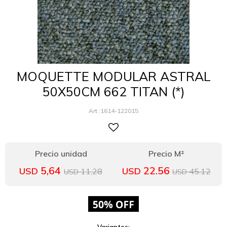
MOQUETTE MODULAR ASTRAL
50X50CM 662 TITAN (*)
1614-122015
5,64
22.56
USD
USD
11,28
45.12
USD
USD
Variantes: