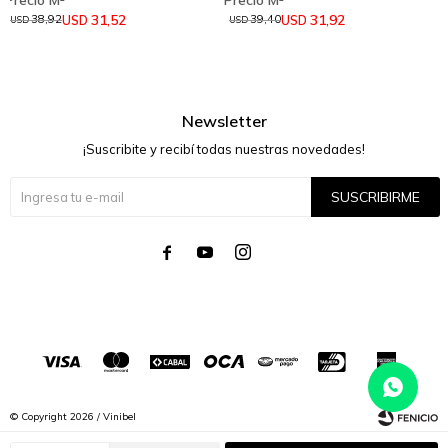
31,52
31,92
USD
USD
38,92
39,40
USD
USD
Newsletter
¡Suscribite y recibí todas nuestras novedades!
SUSCRIBIRME




© Copyright 2026 / Vinibel