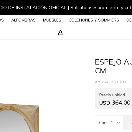
IO DE INSTALACIÓN OFICIAL | Solicitá asesoramiento y cot
OS
ALFOMBRAS
MUEBLES
COLCHONES Y SOMMIERS
DE
ESPEJO A
CM
2501-1501493
364,00
USD
1