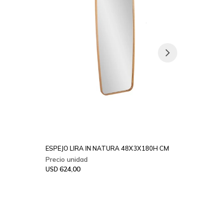
ESPEJO LIRA IN NATURA 48X3X180H CM
ESPEJ
624,00
66
USD
USD