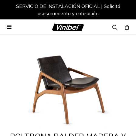
SERVICIO DE INSTALACIÓN OFICIAL | Solicitá
asesoramiento y cotización
