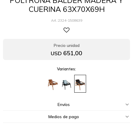
POLTRONA BALDER MADERA Y
CUERINA 63X70X69H
2324-1508639
651,00
USD
Variantes:
Envíos
Medios de pago