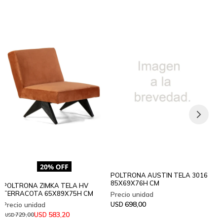
POLTRONA AUSTIN TELA 3016
85X69X76H CM
POLTRONA ZIMKA TELA HV
TERRACOTA 65X89X75H CM
698,00
USD
583,20
USD
729,00
USD