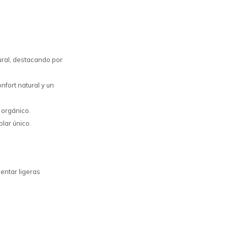
tural, destacando por
nfort natural y un
 orgánico.
plar único.
entar ligeras