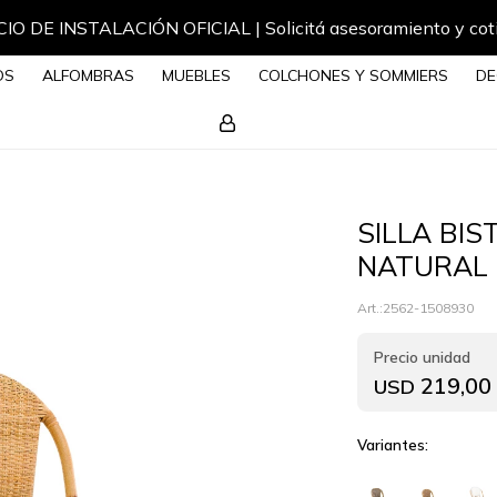
IO DE INSTALACIÓN OFICIAL | Solicitá asesoramiento y cot
OS
ALFOMBRAS
MUEBLES
COLCHONES Y SOMMIERS
DE
SILLA BI
NATURAL 
2562-1508930
219,00
USD
Variantes: