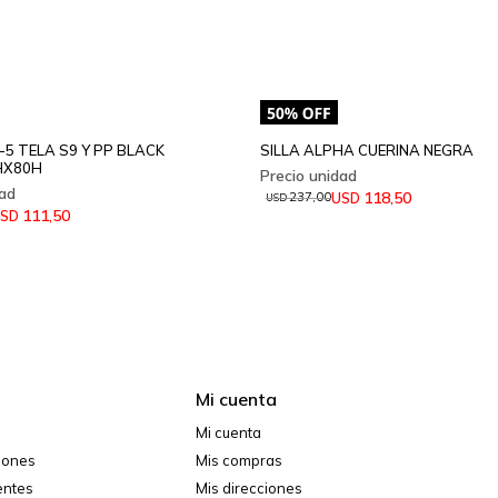
-5 TELA S9 Y PP BLACK
SILLA ALPHA CUERINA NEGRA
HX80H
118,50
USD
237,00
USD
111,50
SD
Mi cuenta
Mi cuenta
ciones
Mis compras
entes
Mis direcciones