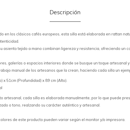
Descripción
o en los clásicos cafés europeos, esta silla está elaborada en rattan na
utenticidad.
su asiento tejido a mano combinan ligereza y resistencia, ofreciendo un co
es, galerías o espacios interiores donde se busque un toque artesanal y
trabajo manual de los artesanos que la crean, haciendo cada silla un ejem
 x 51cm (Profundidad) x 89 cm (Alto).
al
cto artesanal, cada silla es elaborada manualmente, por lo que puede pres
zado o tono, realzando su carácter auténtico y artesanal.
colores de este producto pueden variar según el monitor y/o impresora.