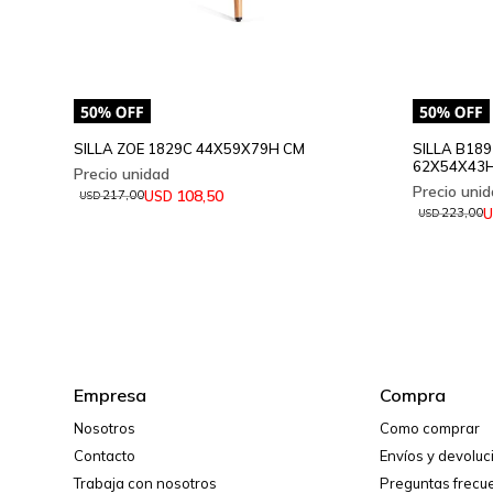
SILLA ZOE 1829C 44X59X79H CM
SILLA B189
62X54X43
108,50
USD
217,00
USD
U
223,00
USD
Empresa
Compra
Nosotros
Como comprar
Contacto
Envíos y devolu
Trabaja con nosotros
Preguntas frecu