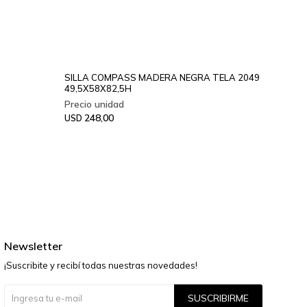
SILLA COMPASS MADERA NEGRA TELA 2049
SILLA 
49,5X58X82,5H
25
USD
248,00
USD
Newsletter
¡Suscribite y recibí todas nuestras novedades!
SUSCRIBIRME