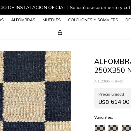
IO DE INSTALACIÓN OFICIAL | Solicitá asesoramiento y cot
OS
ALFOMBRAS
MUEBLES
COLCHONES Y SOMMIERS
DE
ALFOMBR
250X350 
2368-439442
614,00
USD
Variantes: