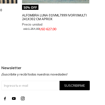
00
ALFOM
SSF/21
ALFOMBRA LUNA 01IVML7999 IVORY/MULTI
241X302 CM APROX
64
USD
627,00
USD
1.254,00
USD
Newsletter
¡Suscribite y recibí todas nuestras novedades!
SUSCRIBIRME



