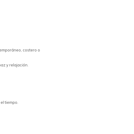
ntemporáneo, costero o
az y relajación.
 el tiempo.