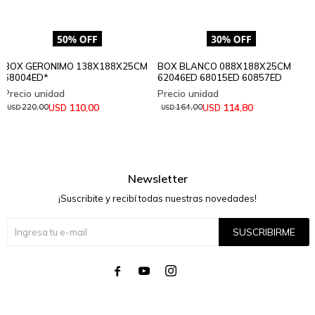
BOX GERONIMO 138X188X25CM
BOX BLANCO 088X188X25CM
68004ED*
62046ED 68015ED 60857ED
110,00
114,80
USD
USD
220,00
164,00
USD
USD
Newsletter
¡Suscribite y recibí todas nuestras novedades!
SUSCRIBIRME



