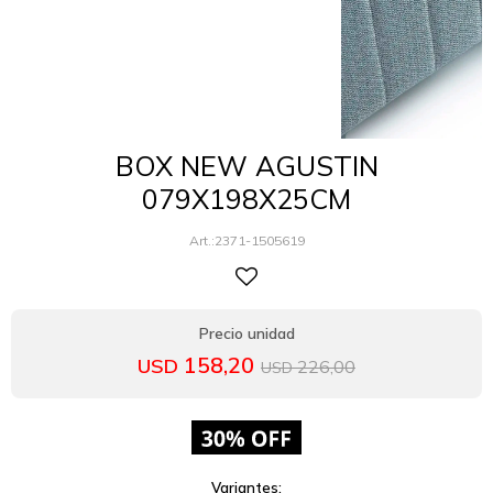
BOX NEW AGUSTIN
079X198X25CM
2371-1505619
158,20
USD
226,00
USD
Variantes: