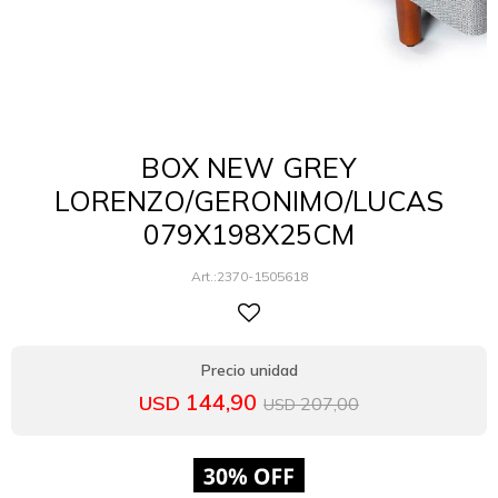
BOX NEW GREY
LORENZO/GERONIMO/LUCAS
079X198X25CM
2370-1505618
144,90
USD
207,00
USD