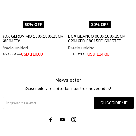
BOX GERONIMO 138X188X25CM
BOX BLANCO 088X188X25CM
68004ED*
62046ED 68015ED 60857ED
110,00
114,80
USD
USD
220,00
164,00
USD
USD
Newsletter
¡Suscribite y recibí todas nuestras novedades!
SUSCRIBIRME



