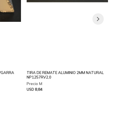
S/GARRA
TIRA DE REMATE ALUMINIO 2MM NATURAL
CANTO
NP1257RV2,0
CHAMP
8,84
9,
USD
USD