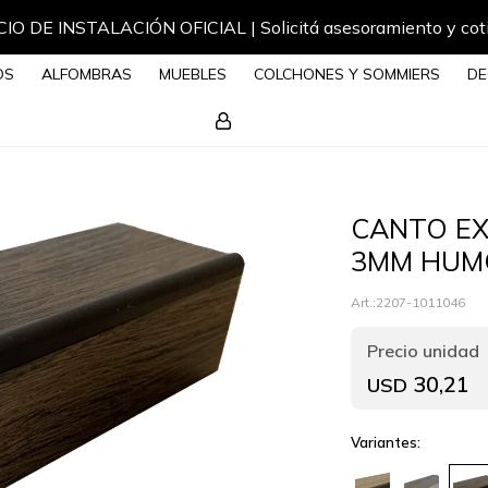
IO DE INSTALACIÓN OFICIAL | Solicitá asesoramiento y cot
OS
ALFOMBRAS
MUEBLES
COLCHONES Y SOMMIERS
DE
CANTO EX
3MM HUM
2207-1011046
30,21
USD
Variantes: