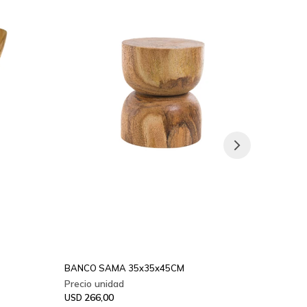
BANCO SAMA 35x35x45CM
BANQU
266,00
29
USD
USD