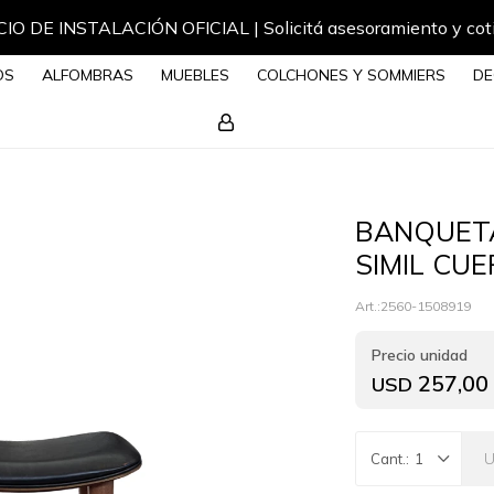
IO DE INSTALACIÓN OFICIAL | Solicitá asesoramiento y cot
OS
ALFOMBRAS
MUEBLES
COLCHONES Y SOMMIERS
DE
BANQUET
SIMIL CU
2560-1508919
257,00
USD
1