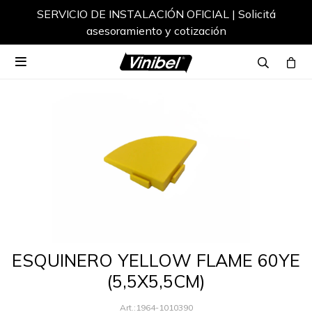
SERVICIO DE INSTALACIÓN OFICIAL | Solicitá
asesoramiento y cotización

ESQUINERO YELLOW FLAME 60YE
(5,5X5,5CM)
1964-1010390