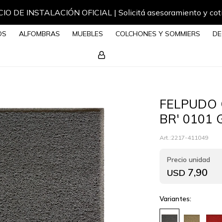
IO DE INSTALACIÓN OFICIAL | Solicitá asesoramiento y cot
OS
ALFOMBRAS
MUEBLES
COLCHONES Y SOMMIERS
DE
FELPUDO 
BR' 0101 
2217-411049
7,90
USD
Variantes: