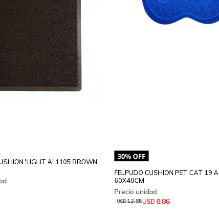
USHION 'LIGHT A' 1105 BROWN
FELPUDO CUSHION PET CAT 19 
60X40CM
8,86
USD
12,65
USD