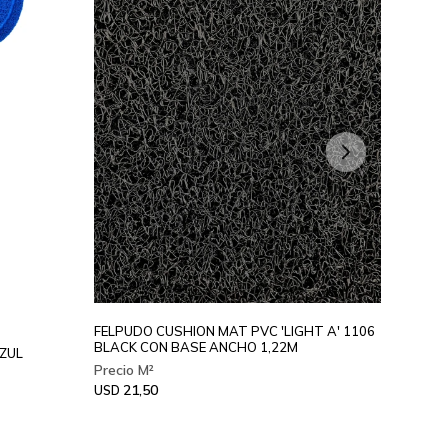
FELPUDO CUSHION MAT PVC 'LIGHT A' 1106
FELPUD
BLACK CON BASE ANCHO 1,22M
0106 O
AZUL
21,50
29
USD
USD