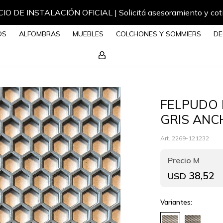
IO DE INSTALACIÓN OFICIAL | Solicitá asesoramiento y cot
OS
ALFOMBRAS
MUEBLES
COLCHONES Y SOMMIERS
DE
FELPUDO 
GRIS ANC
2269-121232
38,52
USD
Variantes: