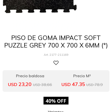
PISO DE GOMA IMPACT SOFT
PUZZLE GREY 700 X 700 X 6MM (*)
2177-211169
23,20
47.35
USD
USD
38,66
78.9
USD
USD
Variantes: