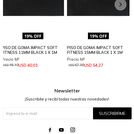
PISO DE GOMA IMPACT SOFT
PISO DE GOMA IMPACT SOFT
FITNESS 11MM BLACK 1 X 1M
FITNESS 15MM BLACK 1 X 1M
40,01
54,27
USD
USD
49,40
67,00
USD
USD
Newsletter
¡Suscribite y recibí todas nuestras novedades!
SUSCRIBIRME



