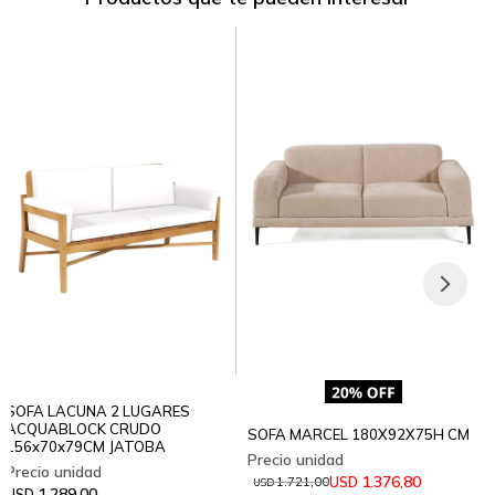
SOFA LACUNA 2 LUGARES
ACQUABLOCK CRUDO
SOFA MARCEL 180X92X75H CM
156x70x79CM JATOBA
1.376,80
USD
1.721,00
USD
1.289,00
USD