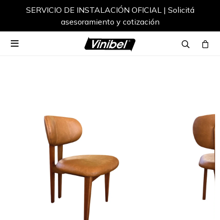
SERVICIO DE INSTALACIÓN OFICIAL | Solicitá
asesoramiento y cotización
