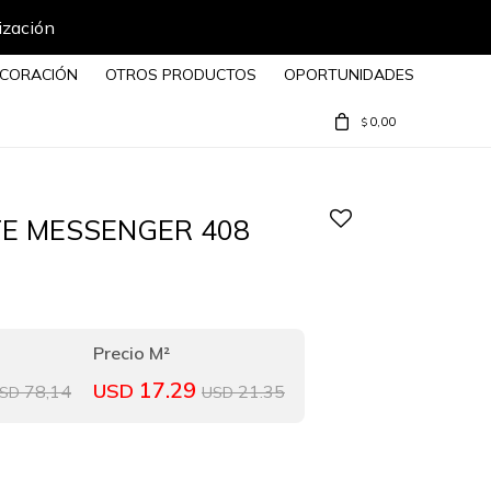
ización
CORACIÓN
OTROS PRODUCTOS
OPORTUNIDADES
0,00
$
E MESSENGER 408
17.29
USD
78,14
21.35
SD
USD