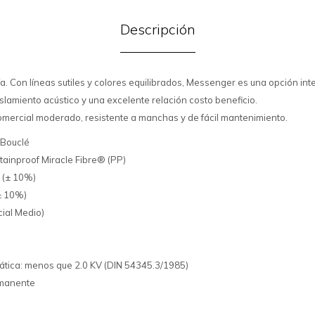
Descripción
. Con líneas sutiles y colores equilibrados, Messenger es una opción int
slamiento acústico y una excelente relación costo beneficio.
mercial moderado, resistente a manchas y de fácil mantenimiento.
 Bouclé
tainproof Miracle Fibre® (PP)
² (± 10%)
(± 10%)
cial Medio)
ática: menos que 2.0 KV (DIN 54345.3/1985)
rmanente