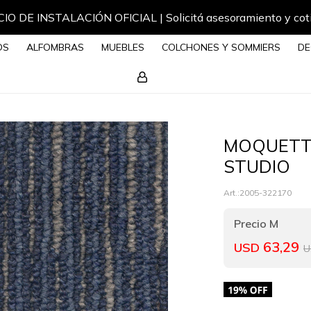
IO DE INSTALACIÓN OFICIAL | Solicitá asesoramiento y cot
OS
ALFOMBRAS
MUEBLES
COLCHONES Y SOMMIERS
DE
MOQUETT
STUDIO
2005-322170
63,29
USD
U