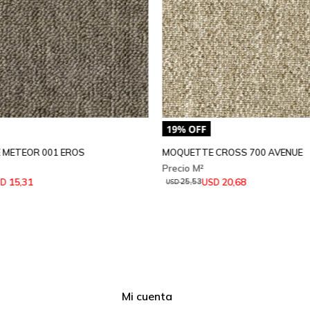
 METEOR 001 EROS
MOQUETTE CROSS 700 AVENUE
15,31
20,68
SD
USD
25,53
USD
Mi cuenta