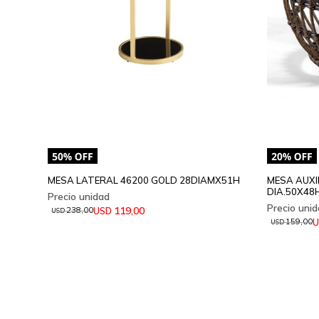
MESA LATERAL 46200 GOLD 28DIAMX51H
MESA AUXI
DIA.50X48
119,00
USD
238,00
USD
U
159,00
USD