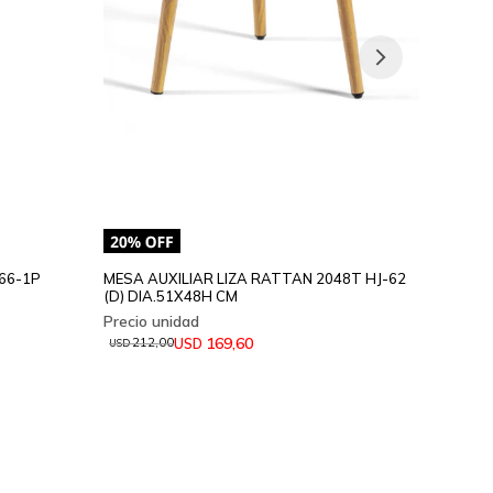
MESA 
JATOB
66-1P
MESA AUXILIAR LIZA RATTAN 2048T HJ-62
(D) DIA.51X48H CM
18
USD
169,60
USD
212,00
USD