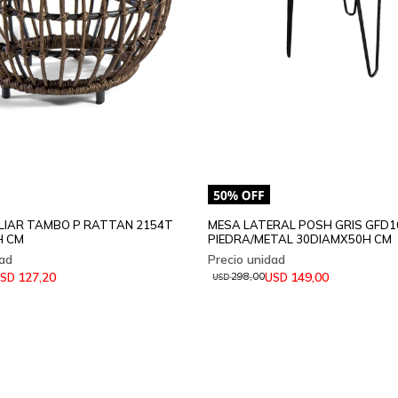
LIAR TAMBO P RATTAN 2154T
MESA LATERAL POSH GRIS GFD1
H CM
PIEDRA/METAL 30DIAMX50H CM
127,20
149,00
SD
USD
298,00
USD