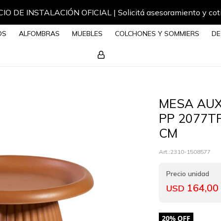
IO DE INSTALACIÓN OFICIAL | Solicitá asesoramiento y cot
OS
ALFOMBRAS
MUEBLES
COLCHONES Y SOMMIERS
DE
MESA AU
PP 2077TP
CM
2310-1508577
164,00
USD