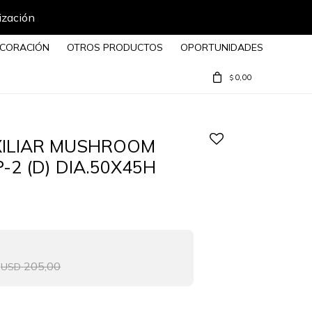
ización
CORACIÓN
OTROS PRODUCTOS
OPORTUNIDADES
0,00
$
XILIAR MUSHROOM
-2 (D) DIA.50X45H
205,00
USD