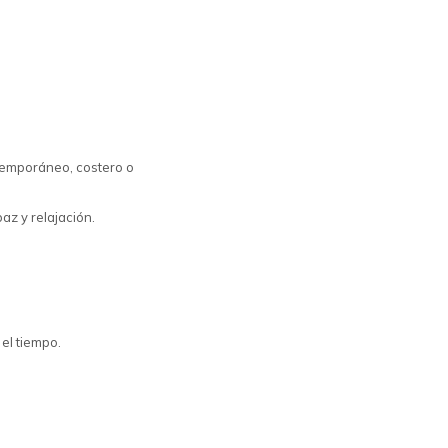
ntemporáneo, costero o
az y relajación.
 el tiempo.