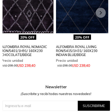
ALFOMBRA ROYAL NOMADIC
ALFOMBRA ROYAL LIVING
RON/5401/1H91/ 160X230
RON/5415/1H31/ 160X230
CHOCOLATE/BEIGE
INDIAN BLUE/BEIGE
238,40
238,40
USD
USD
298,00
298,00
USD
USD
Newsletter
¡Suscribite y recibí todas nuestras novedades!
SUSCRIBIRME