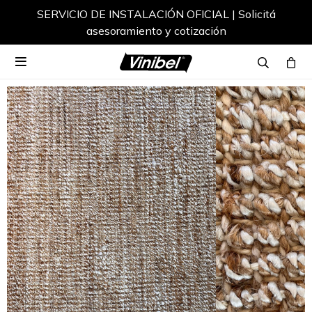
SERVICIO DE INSTALACIÓN OFICIAL | Solicitá
asesoramiento y cotización
