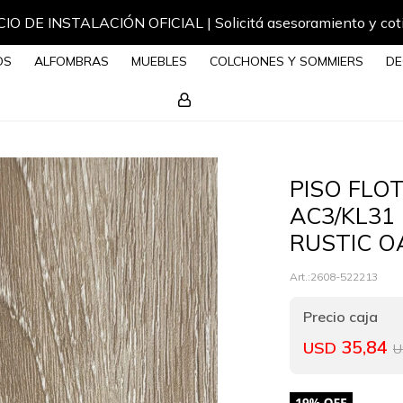
IO DE INSTALACIÓN OFICIAL | Solicitá asesoramiento y cot
OS
ALFOMBRAS
MUEBLES
COLCHONES Y SOMMIERS
DE
PISO FLO
AC3/KL31
RUSTIC O
2608-522213
35,84
USD
U