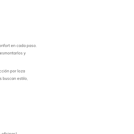
onfort en cada paso.
 desmontarlos y
cción por loza
s buscan estilo,
 oficinas)