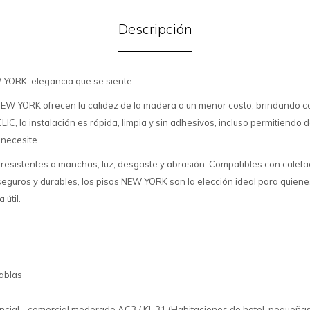
Descripción
YORK: elegancia que se siente
EW YORK ofrecen la calidez de la madera a un menor costo, brindando c
LIC, la instalación es rápida, limpia y sin adhesivos, incluso permitiendo
 necesite.
, resistentes a manchas, luz, desgaste y abrasión. Compatibles con calefa
seguros y durables, los pisos NEW YORK son la elección ideal para quiene
 útil.
tablas
ncial - comercial moderado AC3 / Kl. 31 (Habitaciones de hotel, pequeñas