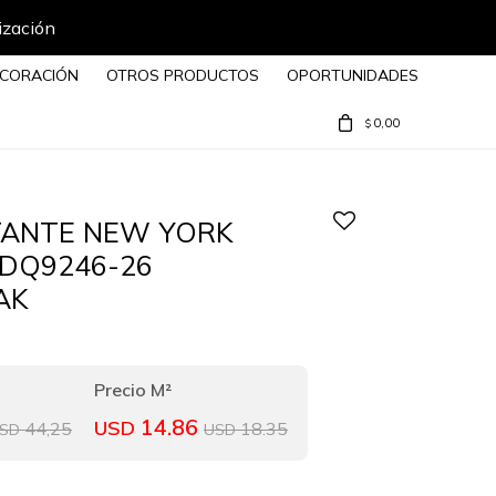
ización
CORACIÓN
OTROS PRODUCTOS
OPORTUNIDADES
0,00
$
TANTE NEW YORK
 DQ9246-26
AK
14.86
USD
44,25
18.35
SD
USD