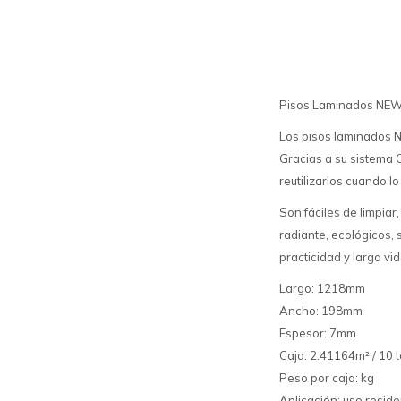
Pisos Laminados NEW 
Los pisos laminados N
Gracias a su sistema C
reutilizarlos cuando lo
Son fáciles de limpiar
radiante, ecológicos, 
practicidad y larga vida
Largo: 1218mm
Ancho: 198mm
Espesor: 7mm
Caja: 2.41164m² / 10 
Peso por caja: kg
Aplicación: uso reside