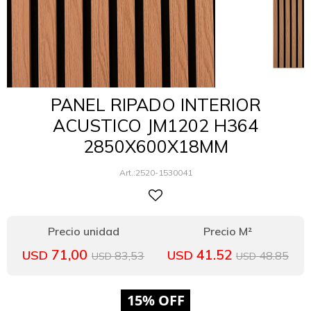
PANEL RIPADO INTERIOR
ACUSTICO JM1202 H364
2850X600X18MM
2520-1530041
71,00
41.52
USD
USD
83,53
48.85
USD
USD