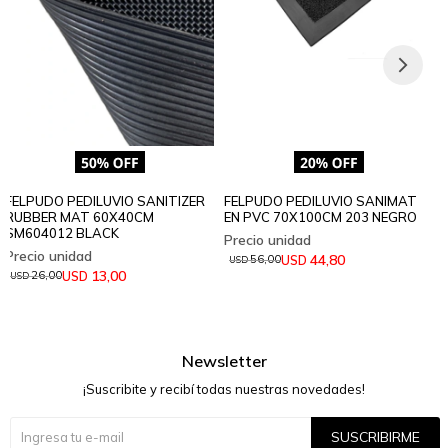
FELPUDO PEDILUVIO SANITIZER
FELPUDO PEDILUVIO SANIMAT
RUBBER MAT 60X40CM
EN PVC 70X100CM 203 NEGRO
SM604012 BLACK
44,80
USD
56,00
USD
13,00
USD
26,00
USD
Newsletter
¡Suscribite y recibí todas nuestras novedades!
SUSCRIBIRME