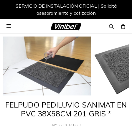
SERVICIO DE INSTALACIÓN OFICIAL | Solicitá
asesoramiento y cotización

FELPUDO PEDILUVIO SANIMAT EN
PVC 38X58CM 201 GRIS *
2218-121220