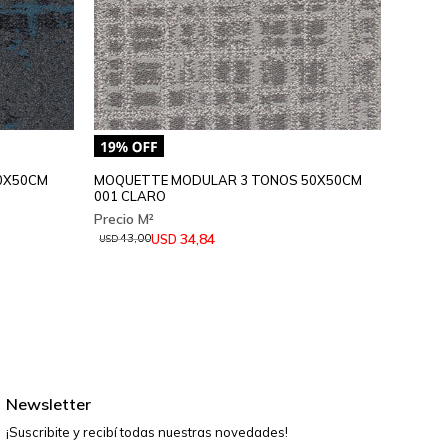
0X50CM
MOQUETTE MODULAR 3 TONOS 50X50CM
MOQUE
001 CLARO
50X50C
34,84
USD
43,00
44,
USD
USD
Newsletter
¡Suscribite y recibí todas nuestras novedades!