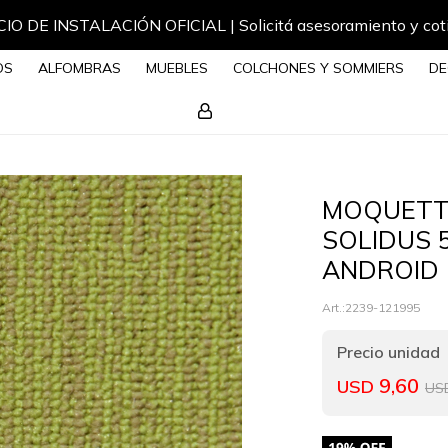
IO DE INSTALACIÓN OFICIAL | Solicitá asesoramiento y cot
OS
ALFOMBRAS
MUEBLES
COLCHONES Y SOMMIERS
DE
MOQUETT
SOLIDUS 
ANDROID
2239-121995
9,60
USD
US