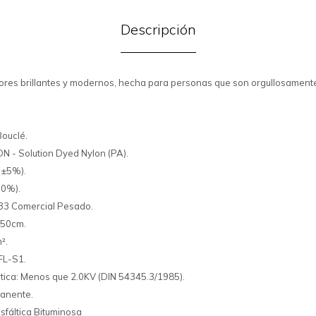
Descripción
ores brillantes y modernos, hecha para personas que son orgullosamente
Bouclé.
DN - Solution Dyed Nylon (PA).
(±5%).
10%).
 33 Comercial Pesado.
 50cm.
².
BFL-S1.
tica: Menos que 2.0KV (DIN 54345.3/1985).
manente.
sfáltica Bituminosa