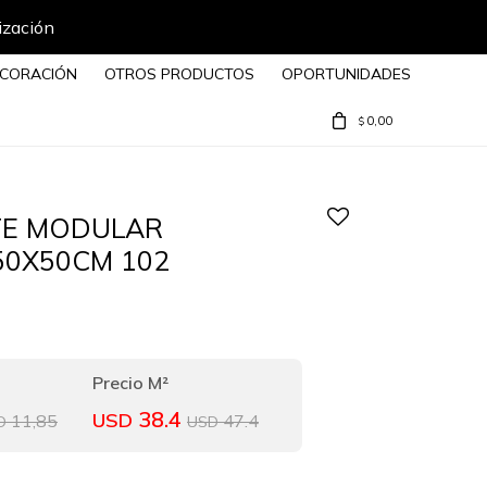
ización
CORACIÓN
OTROS PRODUCTOS
OPORTUNIDADES
0,00
$
E MODULAR
50X50CM 102
38.4
USD
11,85
47.4
D
USD