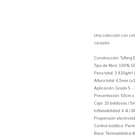
Una colección con col
corazón.
Construcción: Tufting 
Tipo de fibra: 100% S
Peso total: 3.920g/m² 
Altura total: 6,5mm (±
Aplicación: Grado 5 -
Presentación: 50cm x
Caja: 20 baldosas / 5m
Inflamabilidad: II-A / 
Propensión electrostá
Control estático: Per
Base: Termoplástica A