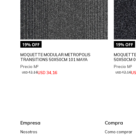
MOQUETTE MODULAR METROPOLIS
MOQUETTE
TRANSITIONS 50X50CM 101 MAYA
50X50CM 0
34,16
USD
U
42,16
42,16
USD
USD
Empresa
Compra
Nosotros
Como comprar