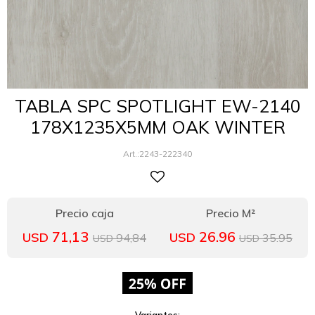
TABLA SPC SPOTLIGHT EW-2140
178X1235X5MM OAK WINTER
2243-222340
71,13
26.96
USD
USD
94,84
35.95
USD
USD
Variantes: