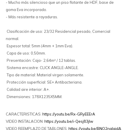
- Mucho más silencioso que un piso flotante de HDF, base de
goma Eva incorporado.
- Más resistente a rayaduras.
Clasificación de uso: 23/32 Residencial pesado, Comercial
normal.
Espesor total: 5mm (4mm + 1mm Eva).
Capa de uso: 0,50mm.
Presentación: Caja- 2,64m² / 12 tablas.
Sistema encastre: CLICK ANGLE-ANGLE.
Tipo de material: Material virgen solamente.
Protección superficial: SE+ Antibacteriana.
Calidad aire interior: A+.
Dimensiones: 178X1235X5MM.
CARACTERISTICAS:
https://youtu.be/Rx-GRyEEErA
VIDEO INSTALACION:
https://youtu.be/i-Qesj83jIw
VIDEO REEMPLAZO DE TABLONES:
https://youtu.be/BNO2nqlqjdA