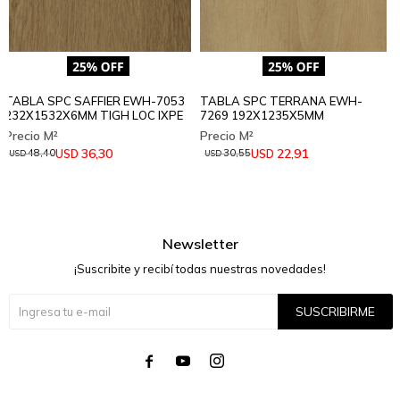
TABLA SPC SAFFIER EWH-7053
TABLA SPC TERRANA EWH-
232X1532X6MM TIGH LOC IXPE
7269 192X1235X5MM
36,30
22,91
USD
USD
48,40
30,55
USD
USD
Newsletter
¡Suscribite y recibí todas nuestras novedades!
SUSCRIBIRME



