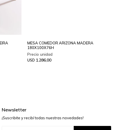
EIRA
MESA COMEDOR ARIZONA MADERA
180X100X76H
MESA 
1.286,00
USD
1.7
USD
Newsletter
¡Suscribite y recibí todas nuestras novedades!