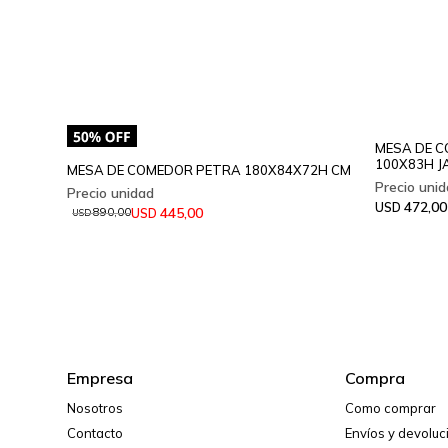
MESA DE C
100X83H J
MESA DE COMEDOR PETRA 180X84X72H CM
472,00
USD
445,00
USD
890,00
USD
Empresa
Compra
Nosotros
Como comprar
Contacto
Envíos y devolu