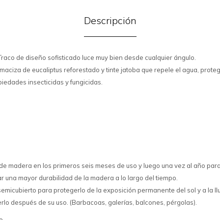
Descripción
aco de diseño sofisticado luce muy bien desde cualquier ángulo.
aciza de eucaliptus reforestado y tinte jatoba que repele el agua, prote
iedades insecticidas y fungicidas.
r de madera en los primeros seis meses de uso y luego una vez al año para
r una mayor durabilidad de la madera a lo largo del tiempo.
semicubierto para protegerlo de la exposición permanente del sol y a la llu
lo después de su uso. (Barbacoas, galerías, balcones, pérgolas).
o.