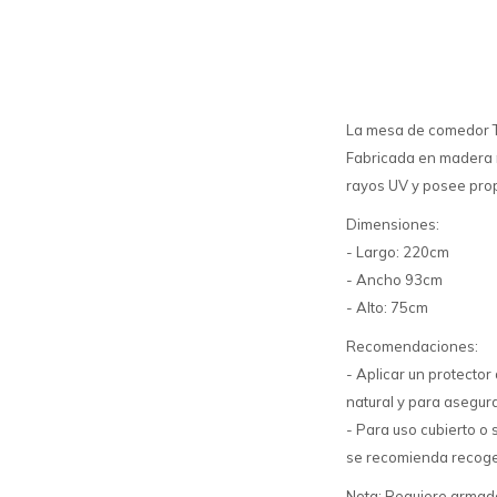
La mesa de comedor Tr
Fabricada en madera m
rayos UV y posee prop
Dimensiones:
- Largo: 220cm
- Ancho 93cm
- Alto: 75cm
Recomendaciones:
- Aplicar un protecto
natural y para asegura
- Para uso cubierto o 
se recomienda recoger
Nota: Requiere armad