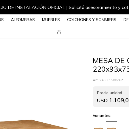
IO DE INSTALACIÓN OFICIAL | Solicitá asesoramiento y cot
OS
ALFOMBRAS
MUEBLES
COLCHONES Y SOMMIERS
DE
MESA DE
220x93x7
2468-1508762
1.109,
USD
Variantes: